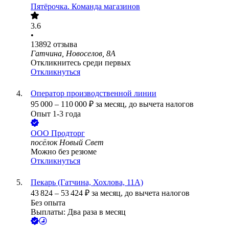
Пятёрочка. Команда магазинов
3.6
•
13892
отзыва
Гатчина, Новоселов, 8А
Откликнитесь среди первых
Откликнуться
Оператор производственной линии
95 000
–
110 000
₽
за месяц,
до вычета налогов
Опыт 1-3 года
ООО
Продторг
посёлок Новый Свет
Можно без резюме
Откликнуться
Пекарь (Гатчина, Хохлова, 11А)
43 824
–
53 424
₽
за месяц,
до вычета налогов
Без опыта
Выплаты: Два раза в месяц