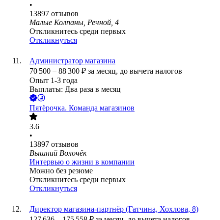
•
13897
отзывов
Малые Колпаны, Речной, 4
Откликнитесь среди первых
Откликнуться
Администратор магазина
70 500
–
88 300
₽
за месяц,
до вычета налогов
Опыт 1-3 года
Выплаты: Два раза в месяц
Пятёрочка. Команда магазинов
3.6
•
13897
отзывов
Вышний Волочёк
Интервью о жизни в компании
Можно без резюме
Откликнитесь среди первых
Откликнуться
Директор магазина-партнёр (Гатчина, Хохлова, 8)
127 636
–
175 558
₽
за месяц,
до вычета налогов