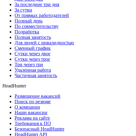
За последние три дня
За сутки
От прямых работодателей
Полный день
По совместительству
Подработка
Полная занятость
Для людей с инвалидностью
Сменный график
Сутки через двое
Сутки через трое
Три через три
Удаленная работа
Частичная занятость
HeadHunter
Размещение вакансий
Поиск по резюме
О компании
Наши вакансии
Реклама на сайте
Требования к ПО
Безопасный HeadHunter
HeadHunter API