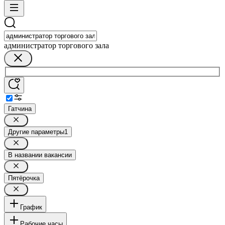
администратор торгового зала
Гатчина
Другие параметры
1
В названии вакансии
Пятёрочка
График
Рабочие часы