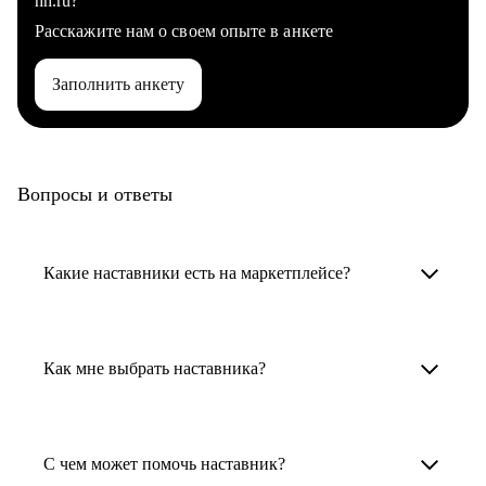
hh.ru?
Расскажите нам о своем опыте в анкете
Заполнить анкету
Вопросы и ответы
Какие наставники есть на маркетплейсе?
Карьерные наставники — это HR-
специалисты, карьерные консультанты,
Как мне выбрать наставника?
психологи, резюмерайтеры и менторы.
Умный поиск поможет в три клика выбрать
Менторы работают в ИТ, дизайне, других
наставника для достижения вашей цели.
С чем может помочь наставник?
узкоспециализированных сферах. Они