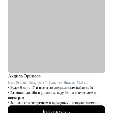
• Начинающим дизайнерам, кто не знает, с чего начать
• Джунам после курсов, без офферов и с чувством
растерянности
• Тем, кто хочет перейти в IT, но не может определиться с
направлением
• Дизайнерам, которые подают отклики — и не получают
ответов
• Тем, кто выгорел, потерял уверенность, но хочет вернуться в
профессию
• Всем, кому нужна не формальная проверка, а настоящая
опора в карьерном выборе
Я прошла этот путь сама — и помогу пройти его тебе. Без
давления, с поддержкой и вниманием к тому, что важно
именно тебе. С тобой будет человек, который знает рынок
Акдиль
Эрнисов
изнутри — и верит, что у тебя получится.
Lead Product Designer в Т-Банк / ex-Яндекс, Mail.ru
• Более 9 лет в IT и помогаю специалистам найти себя.
• Развиваю дизайн в регионах, веду блоги в телеграме и
инстаграм.
• Занимаюсь менторством и карьерными консультациями с
2021 года и помог многим найти себя.
Выбрать услугу
• Отсмотрел >1 000 портфолио