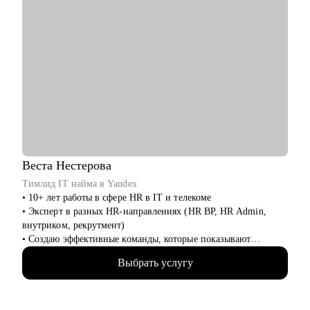
Веста
Нестерова
Тимлид IT найма в Yandex
• 10+ лет работы в сфере HR в IT и телекоме
• Эксперт в разных HR-направлениях (HR BP, HR Admin,
внутриком, рекрутмент)
• Создаю эффективные команды, которые показывают
высокий результат
Выбрать услугу
• Провела более 1000 интервью и наняла 200+ специалистов
С чем помогу:
• Составить продающее резюме, чтобы вас приглашали на