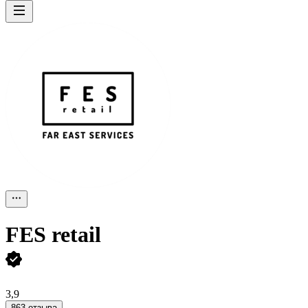
FES retail
3,9
863 отзыва