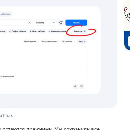
 hh.ru
ы
остаются прежними. Мы сохранили все