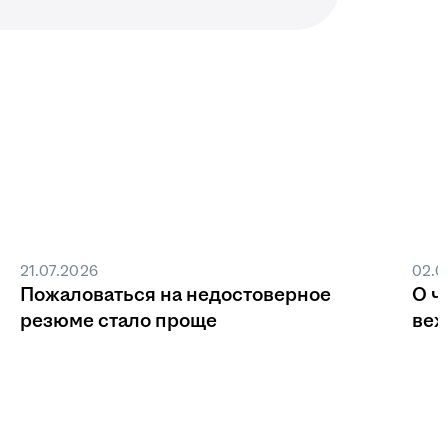
21.07.2026
02.0
Пожаловаться на недостоверное
О ч
резюме стало проще
веж