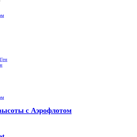
е
ен
 высоты с Аэрофлотом
et