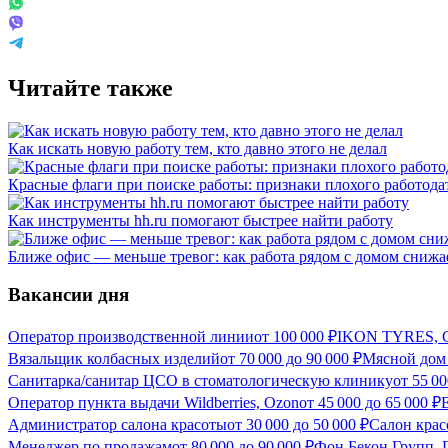
Читайте также
Как искать новую работу тем, кто давно этого не делал
Красные флаги при поиске работы: признаки плохого работода
Как инструменты hh.ru помогают быстрее найти работу
Ближе офис — меньше тревог: как работа рядом с домом снижае
Вакансии дня
Оператор производственной линии
от
100 000
₽
IKON TYRES, С
Вязальщик колбасных изделий
от
70 000
до
90 000
₽
Мясной дом
Санитарка/санитар ЦСО в стоматологическую клинику
от
55 00
Оператор пункта выдачи Wildberries, Ozon
от
45 000
до
65 000
₽
Администратор салона красоты
от
30 000
до
50 000
₽
Салон кра
Менеджер по продажам
от
80 000
до
90 000
₽
Фон Бекон Групп, 