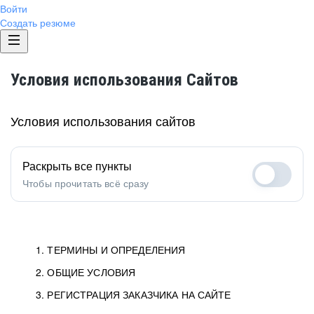
Войти
Создать резюме
Условия использования Сайтов
Условия использования сайтов
Раскрыть все пункты
Чтобы прочитать всё сразу
1. ТЕРМИНЫ И ОПРЕДЕЛЕНИЯ
2. ОБЩИЕ УСЛОВИЯ
1.1. Хэдхантер
исполнитель, юридическое
лицо ООО «Хэдхантер», ИНН
Условия определяют отношения между Заказчиками,
3. РЕГИСТРАЦИЯ ЗАКАЗЧИКА НА САЙТЕ
7718620740, адрес: 125047,
Пользователями и Хэдхантер.